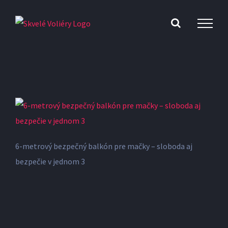
Skip
to
content
6-metrový bezpečný balkón pre mačky – sloboda aj
bezpečie v jednom 3