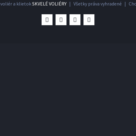
voliér a klietok
SKVELÉ VOLIÉRY
| Všetky práva vyhradené | Cho
Facebook
Twitter
LinkedIn
Dribbble