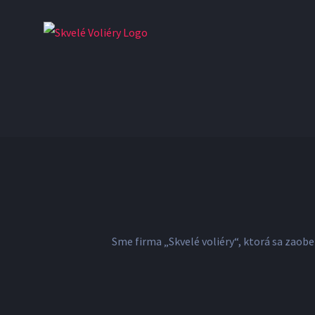
Skip
to
content
Sme firma „Skvelé voliéry“, ktorá sa zaob