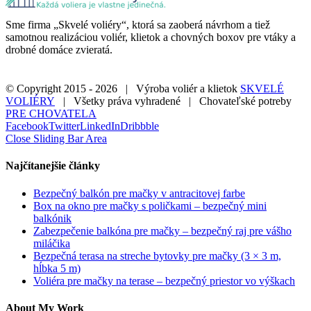
Sme firma „Skvelé voliéry“, ktorá sa zaoberá návrhom a tiež
samotnou realizáciou voliér, klietok a chovných boxov pre vtáky a
drobné domáce zvieratá.
© Copyright 2015 -
2026 | Výroba voliér a klietok
SKVELÉ
VOLIÉRY
| Všetky práva vyhradené | Chovateľské potreby
PRE CHOVATELA
Facebook
Twitter
LinkedIn
Dribbble
Close Sliding Bar Area
Najčítanejšie články
Bezpečný balkón pre mačky v antracitovej farbe
Box na okno pre mačky s poličkami – bezpečný mini
balkónik
Zabezpečenie balkóna pre mačky – bezpečný raj pre vášho
miláčika
Bezpečná terasa na streche bytovky pre mačky (3 × 3 m,
hĺbka 5 m)
Voliéra pre mačky na terase – bezpečný priestor vo výškach
About My Work