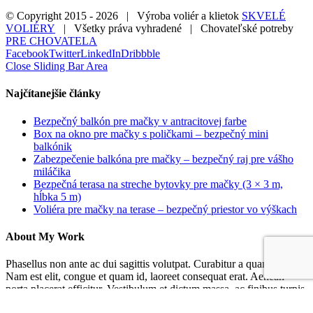
© Copyright 2015 -
2026 | Výroba voliér a klietok
SKVELÉ
VOLIÉRY
| Všetky práva vyhradené | Chovateľské potreby
PRE CHOVATELA
Facebook
Twitter
LinkedIn
Dribbble
Close Sliding Bar Area
Najčítanejšie články
Bezpečný balkón pre mačky v antracitovej farbe
Box na okno pre mačky s poličkami – bezpečný mini
balkónik
Zabezpečenie balkóna pre mačky – bezpečný raj pre vášho
miláčika
Bezpečná terasa na streche bytovky pre mačky (3 × 3 m,
hĺbka 5 m)
Voliéra pre mačky na terase – bezpečný priestor vo výškach
About My Work
Phasellus non ante ac dui sagittis volutpat. Curabitur a quam nisl.
Nam est elit, congue et quam id, laoreet consequat erat. Aenean
porta placerat efficitur. Vestibulum et dictum massa, ac finibus turpis.