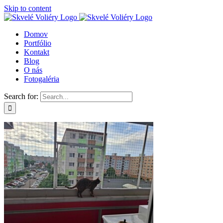
Skip to content
Domov
Portfólio
Kontakt
Blog
O nás
Fotogaléria
Search for: