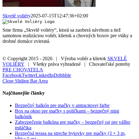
Skvelé voliéry
2025-07-15T12:47:36+02:00
Sme firma „Skvelé voliéry“, ktorá sa zaoberá návrhom a tiež
samotnou realizáciou voliér, klietok a chovných boxov pre vtáky a
drobné domáce zvieratá.
© Copyright 2015 -
2026 | Výroba voliér a klietok
SKVELÉ
VOLIÉRY
| Všetky práva vyhradené | Chovateľské potreby
PRE CHOVATELA
Facebook
Twitter
LinkedIn
Dribbble
Close Sliding Bar Area
Najčítanejšie články
Bezpečný balkón pre mačky v antracitovej farbe
Box na okno pre mačky s poličkami – bezpečný mini
balkónik
Zabezpečenie balkóna pre mačky – bezpečný raj pre vášho
miláčika
Bezpečná terasa na streche bytovky pre mačky (3 × 3 m,
hĺbka 5 m)