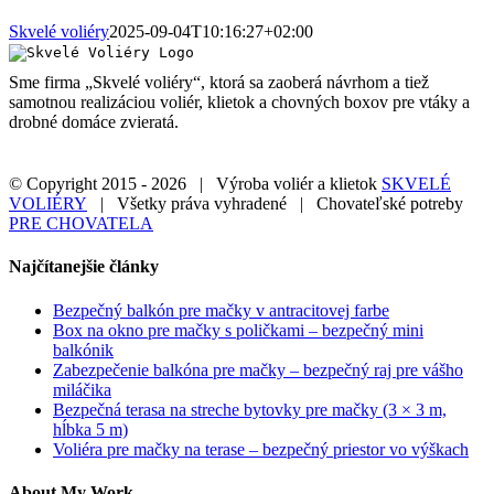
Skvelé voliéry
2025-09-04T10:16:27+02:00
Sme firma „Skvelé voliéry“, ktorá sa zaoberá návrhom a tiež
samotnou realizáciou voliér, klietok a chovných boxov pre vtáky a
drobné domáce zvieratá.
© Copyright 2015 -
2026 | Výroba voliér a klietok
SKVELÉ
VOLIÉRY
| Všetky práva vyhradené | Chovateľské potreby
PRE CHOVATELA
Facebook
Twitter
LinkedIn
Dribbble
Close
Najčítanejšie články
Sliding
Bar
Bezpečný balkón pre mačky v antracitovej farbe
Area
Box na okno pre mačky s poličkami – bezpečný mini
balkónik
Zabezpečenie balkóna pre mačky – bezpečný raj pre vášho
miláčika
Bezpečná terasa na streche bytovky pre mačky (3 × 3 m,
hĺbka 5 m)
Voliéra pre mačky na terase – bezpečný priestor vo výškach
About My Work