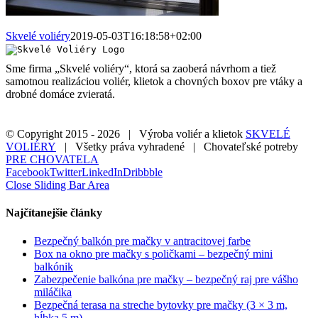
Skvelé voliéry
2019-05-03T16:18:58+02:00
Sme firma „Skvelé voliéry“, ktorá sa zaoberá návrhom a tiež
samotnou realizáciou voliér, klietok a chovných boxov pre vtáky a
drobné domáce zvieratá.
© Copyright 2015 -
2026 | Výroba voliér a klietok
SKVELÉ
VOLIÉRY
| Všetky práva vyhradené | Chovateľské potreby
PRE CHOVATELA
Facebook
Twitter
LinkedIn
Dribbble
Close Sliding Bar Area
Najčítanejšie články
Bezpečný balkón pre mačky v antracitovej farbe
Box na okno pre mačky s poličkami – bezpečný mini
balkónik
Zabezpečenie balkóna pre mačky – bezpečný raj pre vášho
miláčika
Bezpečná terasa na streche bytovky pre mačky (3 × 3 m,
hĺbka 5 m)