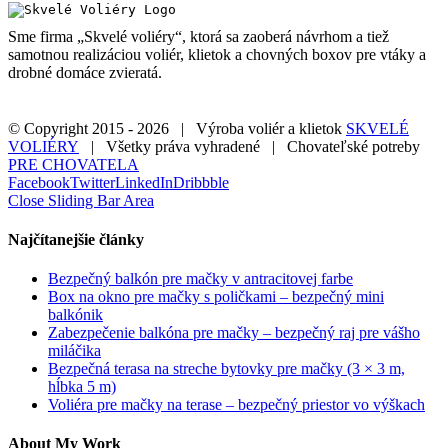
Sme firma „Skvelé voliéry“, ktorá sa zaoberá návrhom a tiež
samotnou realizáciou voliér, klietok a chovných boxov pre vtáky a
drobné domáce zvieratá.
© Copyright 2015 -
2026 | Výroba voliér a klietok
SKVELÉ
VOLIÉRY
| Všetky práva vyhradené | Chovateľské potreby
PRE CHOVATELA
Facebook
Twitter
LinkedIn
Dribbble
Close Sliding Bar Area
Najčítanejšie články
Bezpečný balkón pre mačky v antracitovej farbe
Box na okno pre mačky s poličkami – bezpečný mini
balkónik
Zabezpečenie balkóna pre mačky – bezpečný raj pre vášho
miláčika
Bezpečná terasa na streche bytovky pre mačky (3 × 3 m,
hĺbka 5 m)
Voliéra pre mačky na terase – bezpečný priestor vo výškach
About My Work