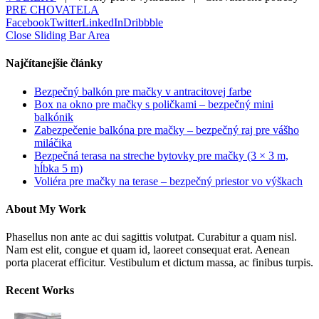
PRE CHOVATELA
Facebook
Twitter
LinkedIn
Dribbble
Close Sliding Bar Area
Najčítanejšie články
Bezpečný balkón pre mačky v antracitovej farbe
Box na okno pre mačky s poličkami – bezpečný mini
balkónik
Zabezpečenie balkóna pre mačky – bezpečný raj pre vášho
miláčika
Bezpečná terasa na streche bytovky pre mačky (3 × 3 m,
hĺbka 5 m)
Voliéra pre mačky na terase – bezpečný priestor vo výškach
About My Work
Phasellus non ante ac dui sagittis volutpat. Curabitur a quam nisl.
Nam est elit, congue et quam id, laoreet consequat erat. Aenean
porta placerat efficitur. Vestibulum et dictum massa, ac finibus turpis.
Recent Works