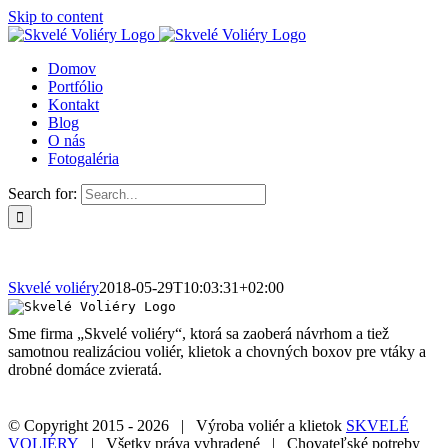
Skip to content
Domov
Portfólio
Kontakt
Blog
O nás
Fotogaléria
Search for:
Skvelé voliéry
2018-05-29T10:03:31+02:00
Sme firma „Skvelé voliéry“, ktorá sa zaoberá návrhom a tiež
samotnou realizáciou voliér, klietok a chovných boxov pre vtáky a
drobné domáce zvieratá.
© Copyright 2015 -
2026 | Výroba voliér a klietok
SKVELÉ
VOLIÉRY
| Všetky práva vyhradené | Chovateľské potreby