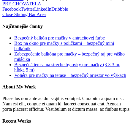
PRE CHOVATELA
Facebook
Twitter
LinkedIn
Dribbble
Close Sliding Bar Area
Najčítanejšie články
Bezpečný balkón pre mačky v antracitovej farbe
Box na okno pre mačky s poličkami – bezpečný mini
balkónik
Zabezpečenie balkóna pre mačky – bezpečný raj pre vášho
miláčika
Bezpečná terasa na streche bytovky pre mačky (3 × 3 m,
hĺbka 5 m)
Voliéra pre mačky na terase – bezpečný priestor vo výškach
About My Work
Phasellus non ante ac dui sagittis volutpat. Curabitur a quam nisl.
Nam est elit, congue et quam id, laoreet consequat erat. Aenean
porta placerat efficitur. Vestibulum et dictum massa, ac finibus turpis.
Recent Works