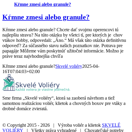
Kŕmne zmesi alebo granule?
Kŕmne zmesi alebo granule?
Kŕmne zmesi alebo granule? Chcete dať svojmu operencovi tú
najlepšiu stravu? Na túto otázku by všetci tí, pre ktorých je chov
vtákov hobby, odpovedali: „Áno.“ Má však táto otázka definitívnu
odpoveď? Za súčasného stavu našich poznatkov nie. Potrava pre
papagáje Môžeme vám poskytnúť užitočné informácie. Možno je
práve teraz najvhodnejšia chvíľa
Kŕmne zmesi alebo granule?
Skvelé voliéry
2025-04-
16T07:04:03+02:00
Sme firma „Skvelé voliéry“, ktorá sa zaoberá návrhom a tiež
samotnou realizáciou voliér, klietok a chovných boxov pre vtáky a
drobné domáce zvieratá.
© Copyright 2015 -
2026 | Výroba voliér a klietok
SKVELÉ
VOLIÉRY
| Všetky práva vyhradené | Chovateľské potreby