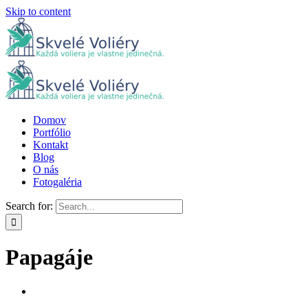
Skip to content
Domov
Portfólio
Kontakt
Blog
O nás
Fotogaléria
Search for:
Papagáje