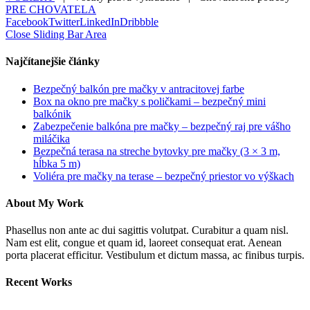
PRE CHOVATELA
Facebook
Twitter
LinkedIn
Dribbble
Close Sliding Bar Area
Najčítanejšie články
Bezpečný balkón pre mačky v antracitovej farbe
Box na okno pre mačky s poličkami – bezpečný mini
balkónik
Zabezpečenie balkóna pre mačky – bezpečný raj pre vášho
miláčika
Bezpečná terasa na streche bytovky pre mačky (3 × 3 m,
hĺbka 5 m)
Voliéra pre mačky na terase – bezpečný priestor vo výškach
About My Work
Phasellus non ante ac dui sagittis volutpat. Curabitur a quam nisl.
Nam est elit, congue et quam id, laoreet consequat erat. Aenean
porta placerat efficitur. Vestibulum et dictum massa, ac finibus turpis.
Recent Works