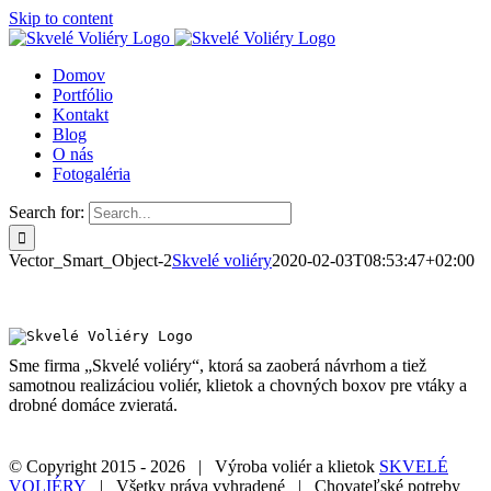
Skip to content
Domov
Portfólio
Kontakt
Blog
O nás
Fotogaléria
Search for:
Vector_Smart_Object-2
Skvelé voliéry
2020-02-03T08:53:47+02:00
Sme firma „Skvelé voliéry“, ktorá sa zaoberá návrhom a tiež
samotnou realizáciou voliér, klietok a chovných boxov pre vtáky a
drobné domáce zvieratá.
© Copyright 2015 -
2026 | Výroba voliér a klietok
SKVELÉ
VOLIÉRY
| Všetky práva vyhradené | Chovateľské potreby